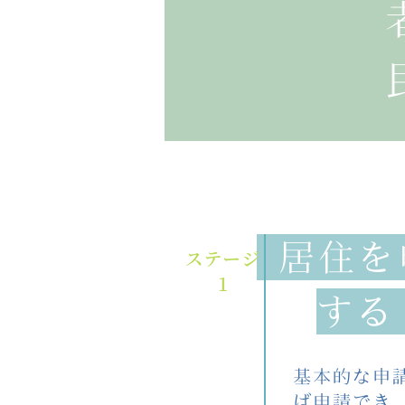
居住を
ステージ
1
す
基本的な申
ば申請でき