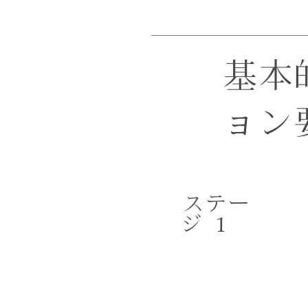
基本
ョン
ステー
1
ジ
HF1