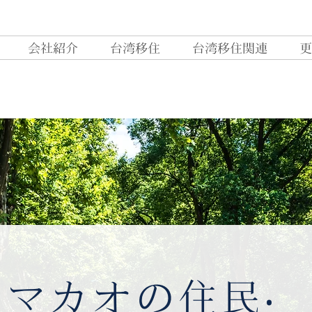
会社紹介
台湾移住
台湾移住関連
更
‧
とマカオの住民