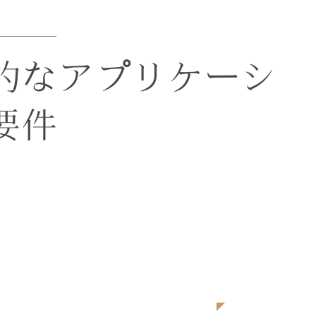
的なアプリケーシ
要件
62
投資住宅