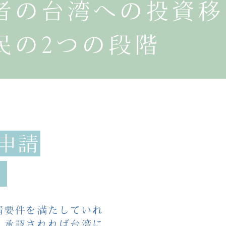
者の台湾への投資移
民の2つの段階
申請
る
請要件を満たしていれ
、承認されれば台湾に