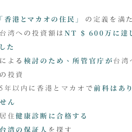
の
定義を満
「香港とマカオの住民」
台湾への投資額は
NT $ 600万に達
した
による
台湾
検討のため、所管官庁が
の投資
5年以内に香港とマカオで
前科はあ
せん
居住
健康診断に合格する
を探す
台湾の保証人