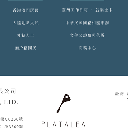
臺灣工作許可 ‧ 就業金卡
香港澳門居民
大陸地區人民
中華民國國籍相關申辦
外籍人士
文件公證驗證代辦
無戶籍國民
商務中心
限公司
臺灣
 LTD.
 第
C0230
號​​
字 第
3369
號