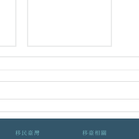
表
各類人士來臺限制一覽表
2022.10.13
移民臺灣
移臺相關