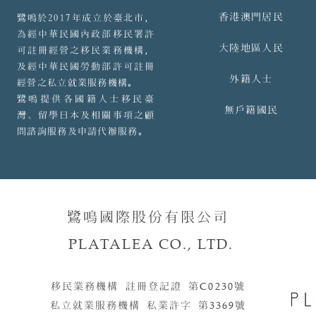
香港澳門居民
鷺鳴於2017年成立於臺北市，
為經中華民國內政部移民署許
大陸地區人民
可註冊經營之移民業務機構，
及經中華民國勞動部許可註冊
外籍人士
經營之私立就業服務機構。
鷺鳴提供各國籍人士移民臺
無戶籍國民
灣、留學日本及相關事項之顧
問諮詢服務及申請代辦服務。
鷺鳴國際股份有限公司
PLATALEA CO., LTD.
移民業務機構 註冊登記證 第
C0230
號​​
私立就業服務機構 私業許字 第
3369
號