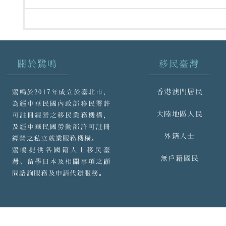
【鷺鳴國際日本留學線上說
明會】
關於鷺鳴
移民臺灣
香港澳門居民
鷺鳴於2017年成立於臺北市，
為經中華民國內政部移民署許
大陸地區人民
可註冊經營之移民業務機構，
及經中華民國勞動部許可註冊
外籍人士
經營之私立就業服務機構。
鷺鳴提供各國籍人士移民臺
無戶籍國民
灣、留學日本及相關事項之顧
問諮詢服務及申請代辦服務。