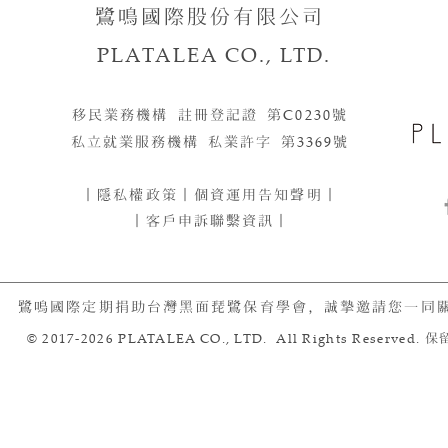
鷺鳴國際股份有限公司
PLATALEA CO., LTD.
移民業務機構 註冊登記證 第
C0230
號​​
私立就業服務機構 私業許字 第
3369
號
｜
隱私權政策
｜
個資運用告知聲明
｜
｜客戶申訴聯繫資訊｜
鷺鳴國際定期捐助台灣黑面琵鷺保育學會，誠摯邀請您一同
© 2017-2026 PLATALEA CO., LTD. All Rights Reserved.
保