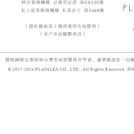
移民業務機構 註冊登記證 第
C0230
號​​
私立就業服務機構 私業許字 第
3369
號
｜
隱私權政策
｜
個資運用告知聲明
｜
｜客戶申訴聯繫資訊｜
鷺鳴國際定期捐助台灣黑面琵鷺保育學會，誠摯邀請您一同
© 2017-2026 PLATALEA CO., LTD. All Rights Reserved.
保