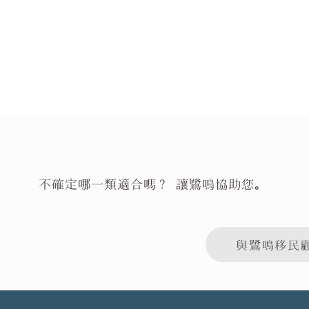
不確定哪一類適合嗎？ 讓鷺鳴協助您。
與鷺鳴移民