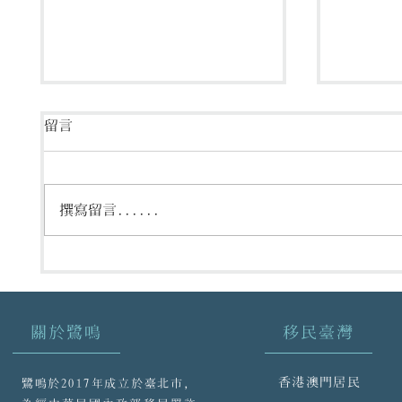
留言
撰寫留言......
鷺鳴‧
【鷺鳴國際日本留學線上說
明會】
關於鷺鳴
移民臺灣
香港澳門居民
鷺鳴於2017年成立於臺北市，