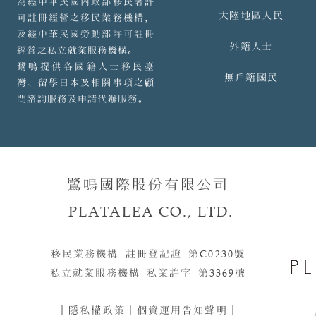
為經中華民國內政部移民署許
大陸地區人民
可註冊經營之移民業務機構，
及經中華民國勞動部許可註冊
外籍人士
經營之私立就業服務機構。
鷺鳴提供各國籍人士移民臺
無戶籍國民
灣、留學日本及相關事項之顧
問諮詢服務及申請代辦服務。
鷺鳴國際股份有限公司
PLATALEA CO., LTD.
移民業務機構 註冊登記證 第
C0230
號​​
私立就業服務機構 私業許字 第
3369
號
｜
隱私權政策
｜
個資運用告知聲明
｜