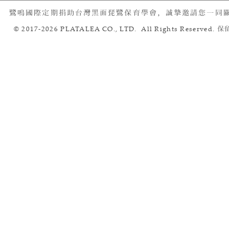
鷺鳴國際定期捐助台灣黑面琵鷺保育學會，誠摯邀請您一同
© 2017-2026 PLATALEA CO., LTD. All Rights Reserved.
保