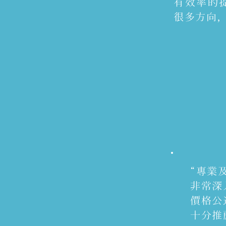
聽聽大家怎麼說鷺鳴···
有效率的
很多方向
“專業
非常深
價格公
十分推