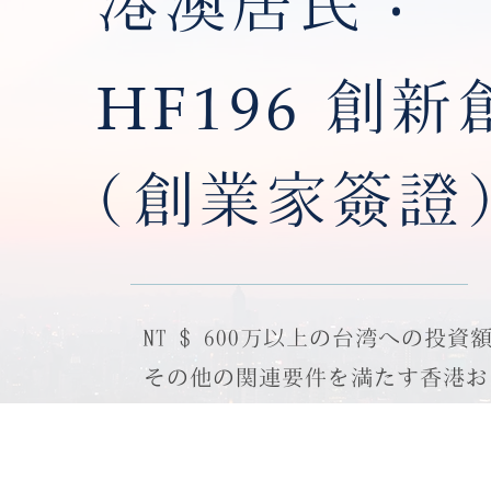
‧
港澳居民
HF196
創新
(創業家簽證
NT $ 600万以上の台湾への投
その他の関連要件を満たす香港お