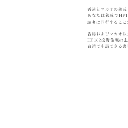
香港とマカオの親戚
あなたは親戚で
HF1
請者に
同行すること
香港およびマカオ以
HF162投資住宅の
台湾で申請できる書
創新創業居留(創業