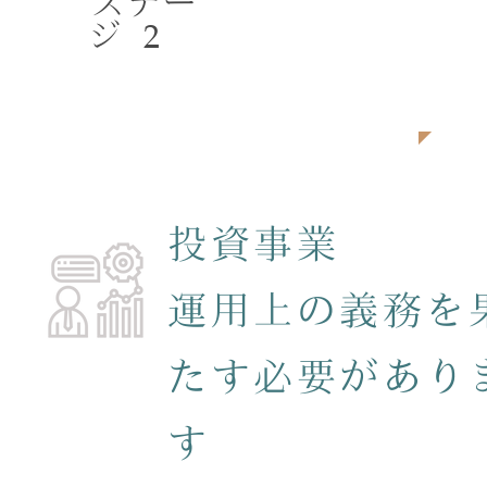
ステー
2
ジ
落ち着く
投資事業
​運用上の義務を
たす必要があり
す