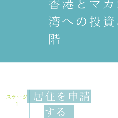
香港とマカ
湾への投資
階
居住を申請
ステージ
1
する