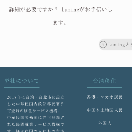
詳細が必要ですか？ Lumingがお手伝いし
ます。
弊社について
台湾移住
香港・マカオ居民
2017年に台湾・台北市に設立
した中華民国内政部移民署許
中国本土地区人民
可登録の移住サービス機構、
中華民国労働部に許可登録さ
外国人
れた民間就業サービス機構で
す。様々な国の人たちの台湾