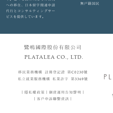
無戸籍国民
への移住、日本留学関連申請
代行とコンサルティングサー
ビスを提供しています。
鷺鳴國際股份有限公司
PLATALEA CO., LTD.
移民業務機構 註冊登記證 第
C0230
號​​
私立就業服務機構 私業許字 第
3369
號
｜
隱私權政策
｜
個資運用告知聲明
｜
｜客戶申訴聯繫資訊｜