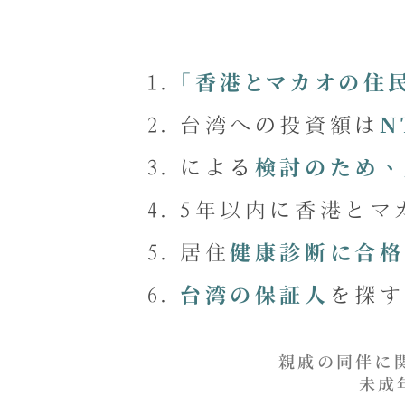
「香港とマカオの住
台湾への投資額は
N
による
検討のため、
5年以内に香港とマ
居住
健康診断に合格
を探す
台湾の保証人
​親戚の同伴に
未成