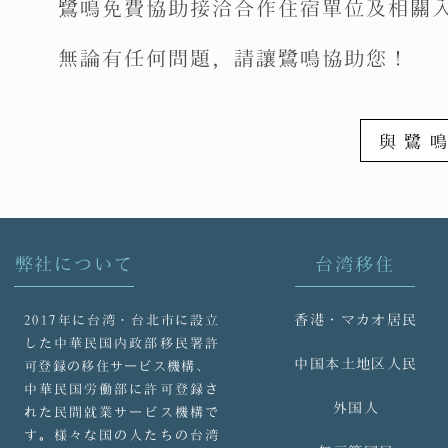
​鷺鳴免費協助接洽合作住宿單位及相關
無論有任何問題，請讓鷺鳴協助您！
與鷺
弊社について
台湾移住
香港・マカオ居民
2017年に台湾・台北市に設立
した中華民国内政部移民署許
中国本土地区人民
可登録の移住サービス機構、
中華民国労働部に許可登録さ
外国人
れた民間就業サービス機構で
す。様々な国の人たちの台湾