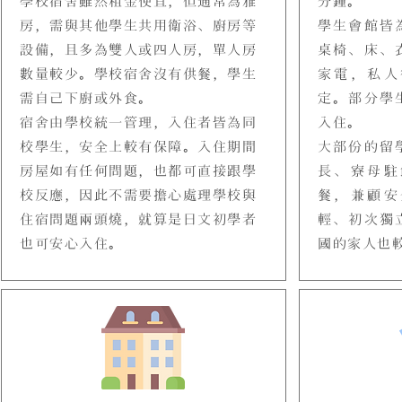
學校宿舍雖然租金便宜，但通常為雅
分鐘。
房，需與其他學生共用衛浴、廚房等
學生會館皆
設備，且多為雙人或四人房，單人房
桌椅、床、
數量較少。學校宿舍沒有供餐，學生
家電，私人
需自己下廚或外食。
定。部分學
宿舍由學校統一管理，入住者皆為同
入住。
校學生，安全上較有保障。入住期間
大部份的留
房屋如有任何問題，也都可直接跟學
長、寮母駐
校反應，因此不需要擔心處理學校與
餐，兼顧安
住宿問題兩頭燒，就算是日文初學者
輕、初次獨
也可安心入住。
國的家人也