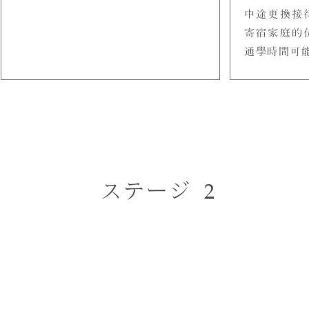
中途更換接
寄宿家庭的
通學時間可能
2
ステージ
落ち着く