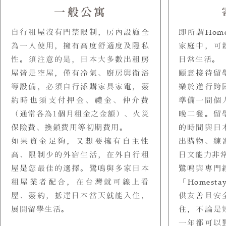
一般公寓
自行租屋沒有門禁限制，房內設施全
即所謂
Home
為一人使用，擁有高度舒適度及隱私
家庭中，可
性。須注意的是，日本大多數出租房
日常生活。
屋皆是空屋，僅有冷氣、廚房與衛浴
願意接待留
等設備，必須自行添購家具家電，簽
樂於進行跨
約時也須支付押金、禮金、仲介費
準備一間個
（通常各為1個月租金之金額）、火災
晚二餐。留
保險費、換鎖費用等初期費用。
的時間與日
如果資金足夠，又想要擁有自主性
出購物、練
高、限制少的外宿生活，在外自行租
日文能力非
屋是您最佳的選擇。鷺鳴與多家日本
鷺鳴與專門
租屋業者配合，在台灣就可線上看
「
Homestay
屋、簽約，抵達日本當天就能入住，
供友善且安
展開留學生活。
住，不論是
一年都可以