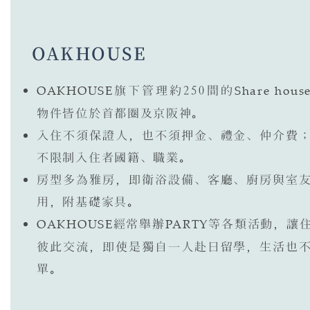
OAKHOUSE
OAKHOUSE
旗下管理約250間的
Share hous
物件皆位於首都圈及京阪神。
入住不須保證人，也不須押金、禮金、仲介費
不限制入住者國籍、職業。
房型多為雅房，即衛浴設備、客廳、廚房與室
用，附基礎家具。
OAKHOUSE
經常舉辦
PARTY
等各類活動，讓
彼此交流，即使是獨自一人赴日留學，生活也
單。