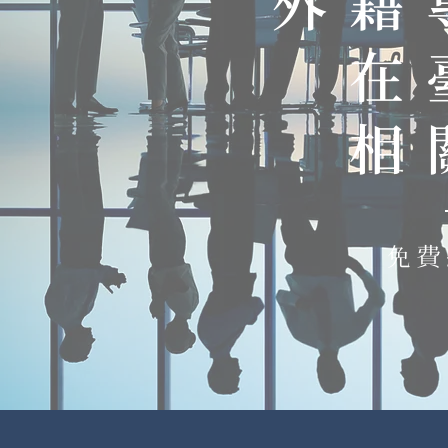
​外
在
相
免費