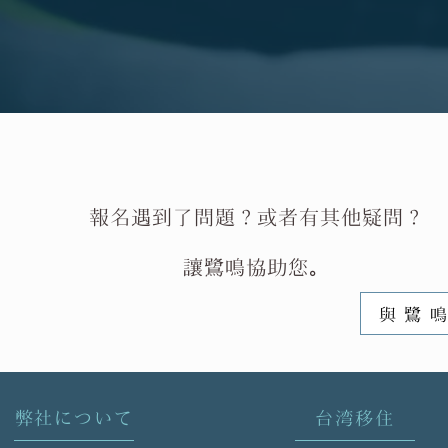
報名遇到了問題
？或者
有其他疑問？
讓鷺鳴協助您。
與鷺
弊社について
台湾移住