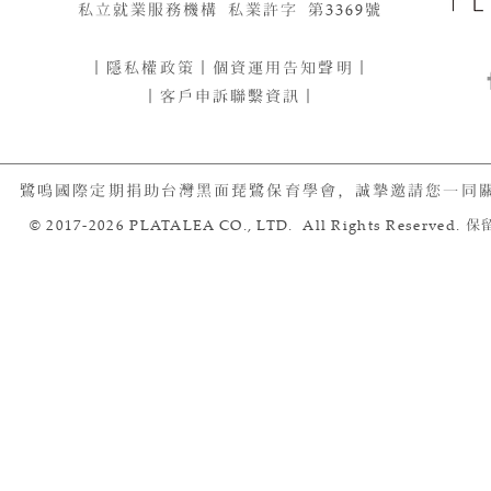
私立就業服務機構 私業許字 第
3369
號
｜
隱私權政策
｜
個資運用告知聲明
｜
｜客戶申訴聯繫資訊｜
鷺鳴國際定期捐助台灣黑面琵鷺保育學會，誠摯邀請您一同
© 2017-2026 PLATALEA CO., LTD. All Rights Reserved.
保