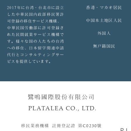
香港・マカオ居民
2017年に台湾・台北市に設立
した中華民国内政部移民署許
中国本土地区人民
可登録の移住サービス機構、
中華民国労働部に許可登録さ
外国人
れた民間就業サービス機構で
す。様々な国の人たちの台湾
無戸籍国民
への移住、日本留学関連申請
代行とコンサルティングサー
ビスを提供しています。
鷺鳴國際股份有限公司
PLATALEA CO., LTD.
移民業務機構 註冊登記證 第
C0230
號​​