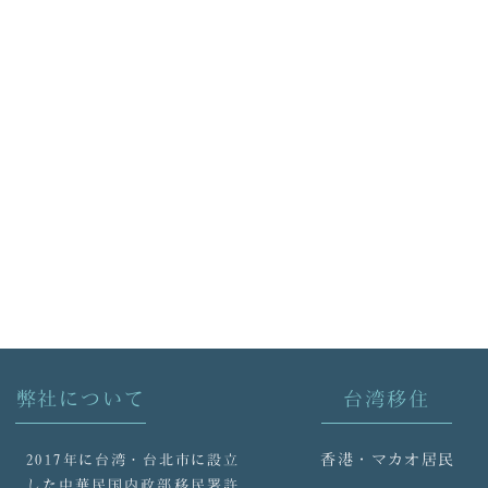
弊社について
台湾移住
香港・マカオ居民
2017年に台湾・台北市に設立
した中華民国内政部移民署許