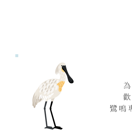
香港とマカオの居
民の2つの段階
鷺鳴