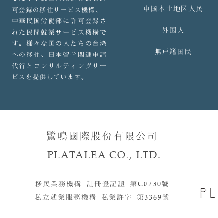
中国本土地区人民
可登録の移住サービス機構、
中華民国労働部に許可登録さ
外国人
れた民間就業サービス機構で
す。様々な国の人たちの台湾
無戸籍国民
への移住、日本留学関連申請
代行とコンサルティングサー
ビスを提供しています。
鷺鳴國際股份有限公司
PLATALEA CO., LTD.
移民業務機構 註冊登記證 第
C0230
號​​
私立就業服務機構 私業許字 第
3369
號