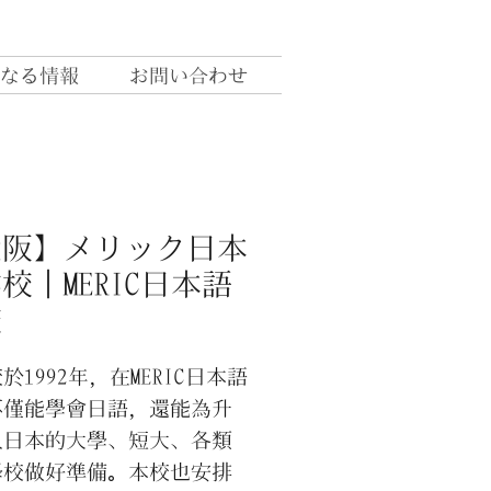
なる情報
お問い合わせ
大阪】メリック日本
校｜MERIC日本語
校
1992年，在MERIC日本語
不僅能學會日語，還能為升
入日本的大學、短大、各類
學校做好準備。本校也安排