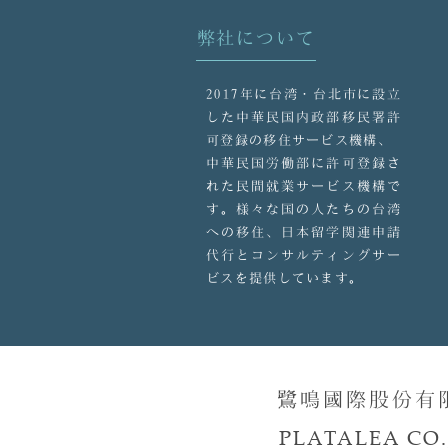
弊社について
2017年に台湾・台北市に設立
した中華民国内政部移民署許
可登録の移住サービス機構、
中華民国労働部に許可登録さ
れた民間就業サービス機構で
す。様々な国の人たちの台湾
への移住、日本留学関連申請
代行とコンサルティングサー
ビスを提供しています。
鷺鳴國際股份有
PLATALEA CO.,