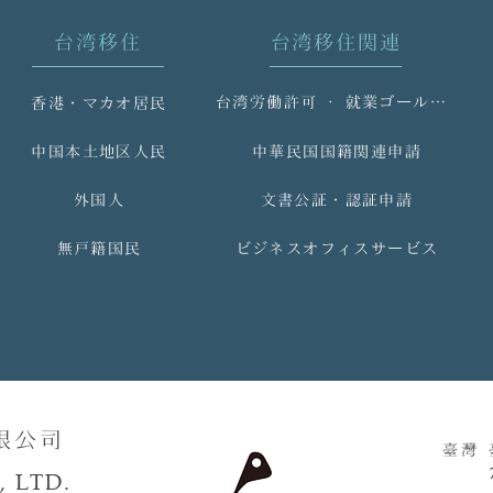
台湾移住
台湾移住関連
台湾労働許可 ‧ 就業ゴールドカード
香港・マカオ居民
中国本土地区人民
中華民国国籍関連申請
外国人
文書公証・認証申請
無戸籍国民
ビジネスオフィスサービス
限公司
臺灣
 LTD.