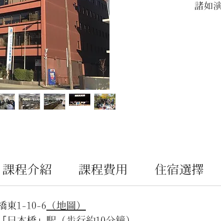
諸如
道、
學到
並理
化。
本校
學制
管道
及便
買通
生活
援。
課程介紹
課程費用
住宿選擇
1-10-6
（地圖）
「日本橋」駅（步行約10分鐘）