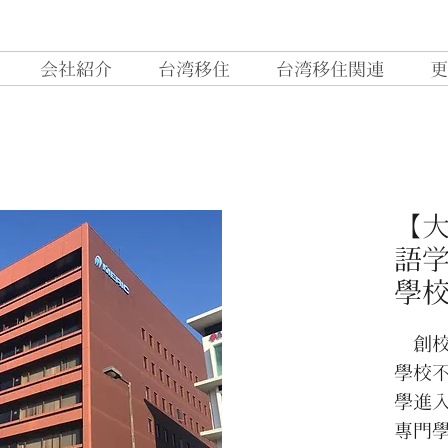
会社紹介
台湾移住
台湾移住関連
更
【
語学
學
創校於
學校
學進
專門