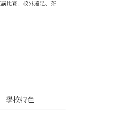
演講比賽、校外遠足、茶
花道等活動，使學生有機會
書本以外的各種知識技能，
解、接觸日本傳統習俗及文
與數所學校合作有推薦入
度，提供學生能順利升學的
外，更有充實的獎學金制度
利的學生宿舍，學生也可購
學定期車票節省交通費，在
各方面予以學生切實的支
學校特色