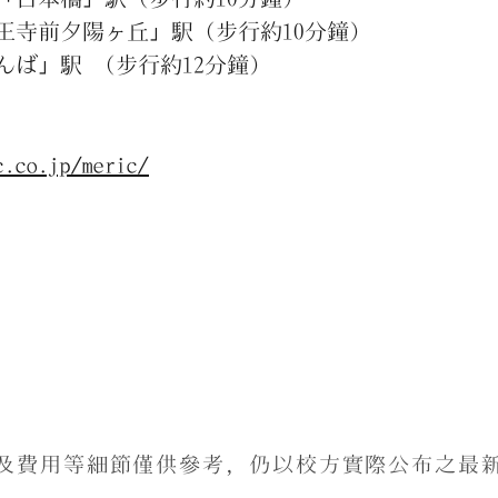
夕陽ヶ丘」駅（步行約10分鐘）
駅 （步行約12分鐘）
c.co.jp/meric/
及費用等細節僅供參考，仍以校方實際公布之最