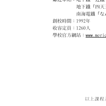
地下鐵「四天王寺前
南海電鐵「なんば」
創校時間：1992年
收容定員：1260人
學校官方網站：
www.meri
以上課程