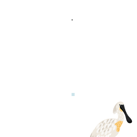
香港とマカ
民の2つの