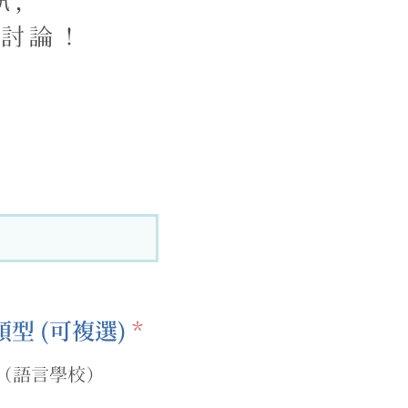
訊，
步討論！
必
型 (可複選)
*
須
（語言學校）
項
目