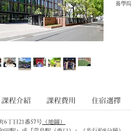
養學
科」
等日
會文
在留
業後
大學
優惠
課程介紹
課程費用
住宿選擇
6丁目21番57号
（地圖）
和田駅」或「萱島駅（西口）」（步行約8分鐘）