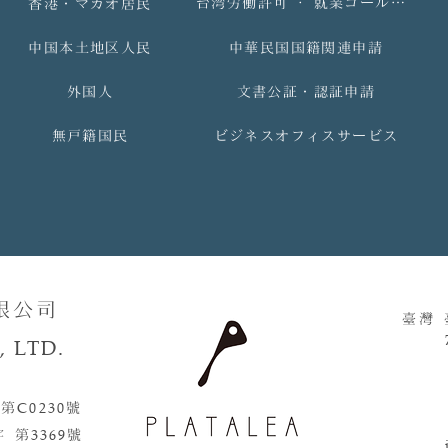
台湾労働許可 ‧ 就業ゴールドカード
香港・マカオ居民
中国本土地区人民
中華民国国籍関連申請
外国人
文書公証・認証申請
無戸籍国民
ビジネスオフィスサービス
限公司
臺灣
 LTD.
 第
C0230
號​​
字 第
3369
號