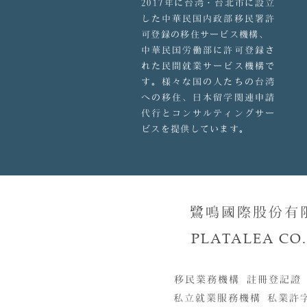
2017年に台湾・台北市に設立
した中華民国内政部移民署許
可登録の移住サービス機構、
中華民国労働部に許可登録さ
れた民間就業サービス機構で
す。様々な国の人たちの台湾
への移住、日本留学関連申請
代行とコンサルティングサー
ビスを提供しています。
鷺鳴國際股份有
PLATALEA CO.,
移民業務機構 註冊登記證
私立就業服務機構 私業許