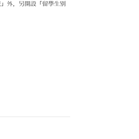
院」外，另開設「留學生別
，除了教導留學生聽說讀寫
語技能，也有日本時事、社
化等課程。
學生別科修畢指定學分畢
，可透過內部升學選拔進入
學部，並享有入學金折半的
。