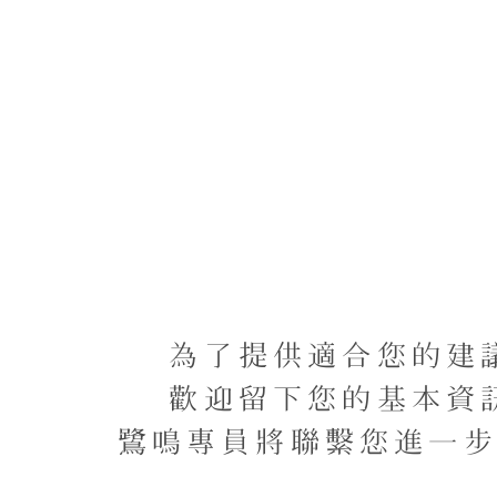
オの居住者の台湾
段階
為了提供適合您的建
歡迎留下您的基本資
鷺鳴專員將聯繫您進一