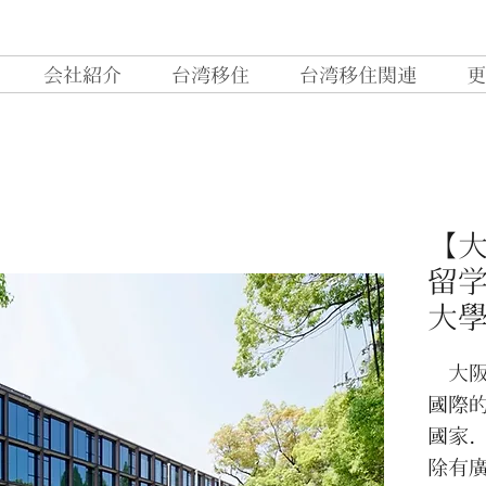
会社紹介
台湾移住
台湾移住関連
更
【
留
大
大阪
國際
國家
除有