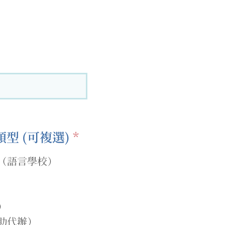
必
型 (可複選)
*
須
（語言學校）
項
目
）
助代辦）