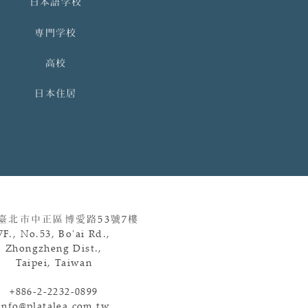
日本語学校
専門学校
高校
日本住居
 臺北市中正區博愛路
53
號
7
樓
7F., No.53, Bo'ai Rd.,
Zhongzheng Dist.,
Taipei, Taiwan
+886-2-2232-0899
info@platalea.com.tw