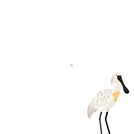
香港とマカ
民の2つの