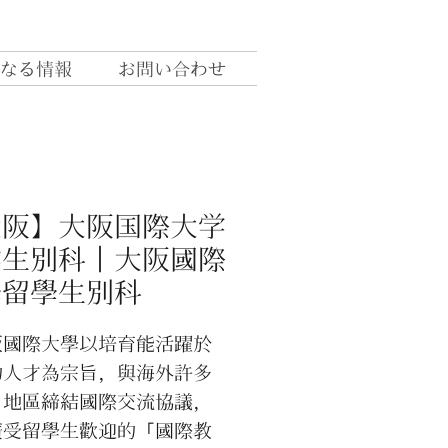
なる情報
お問い合わせ
大阪】大阪国際大学
学生別科｜大阪國際
學留學生別科
國際大學以培育能活躍於
的人才為宗旨，與海外許多
．地區締結國際交流協議，
廣受留學生歡迎的「國際教