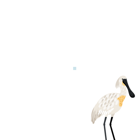
香港とマカ
民の2つの