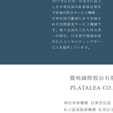
2017年に台湾・台北市に設立
した中華民国内政部移民署許
可登録の移住サービス機構、
中華民国労働部に許可登録さ
れた民間就業サービス機構で
す。様々な国の人たちの台湾
への移住、日本留学関連申請
代行とコンサルティングサー
ビスを提供しています。
鷺鳴國際股份有
PLATALEA CO.,
移民業務機構 註冊登記證
私立就業服務機構 私業許