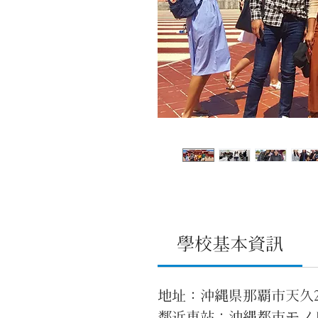
學校基本資訊
地址：沖縄県那覇市天久2
鄰近車站：沖縄都市モノ