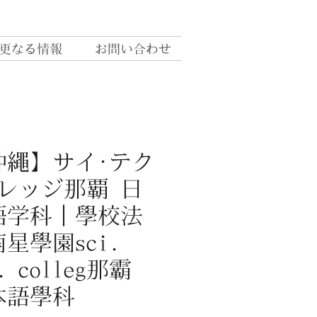
更なる情報
お問い合わせ
沖繩】サイ·テク
カレッジ那覇 日
語学科｜學校法
星學園sci.
c. colleg那霸
本語學科