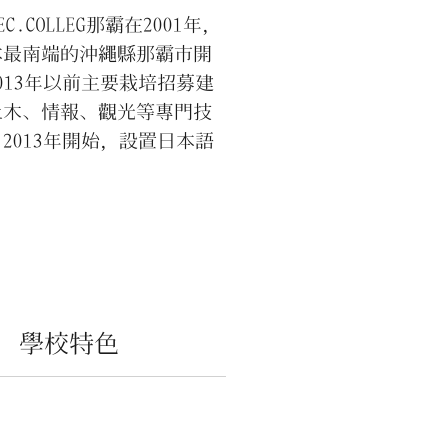
TEC.COLLEG那霸在2001年，
本最南端的沖繩縣那霸市開
013年以前主要栽培招募建
土木、情報、觀光等專門技
2013年開始，設置日本語
，針對外國留學生，除了教
語和日本文化之外，也教導
課程，培育國內和海外日系
的人才，讓年輕學子成為日
世界接軌的橋樑。
學校特色