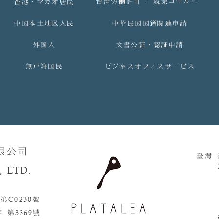
台湾労働許可 ‧ 就業ゴールドカード
香港・マカオ居民
中国本土地区人民
中華民国国籍関連申請
外国人
文書公証・認証申請
無戸籍国民
ビジネスオフィスサービス
限公司
臺灣
 LTD.
 第
C0230
號​​
字 第
3369
號