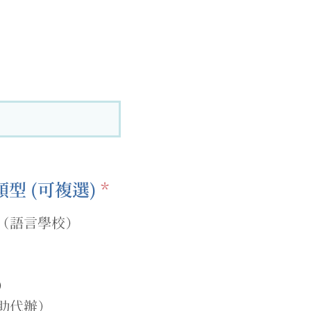
必
型 (可複選)
*
須
（語言學校）
項
目
）
助代辦）