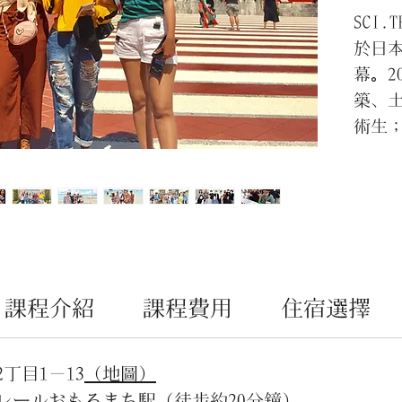
SCI.
於日
幕。2
築、
術生；
學科
授日
專門
企業
本和
課程介紹
課程費用
住宿選擇
丁目1－13
（地圖）
レールおもろまち駅（徒步約20分鐘）