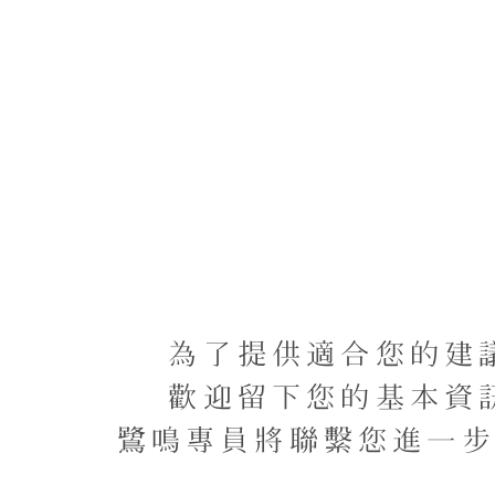
オの居住者の台湾
段階
為了提供適合您的建
歡迎留下您的基本資
鷺鳴專員將聯繫您進一