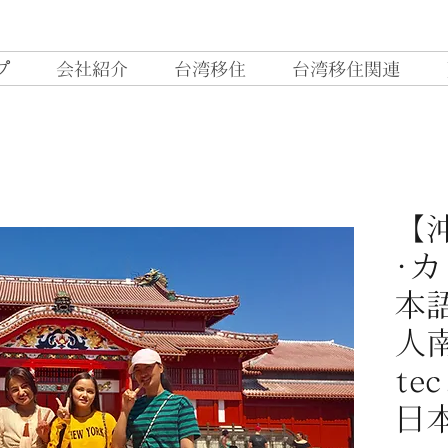
プ
会社紹介
台湾移住
台湾移住関連
【
·
本
人南
te
日