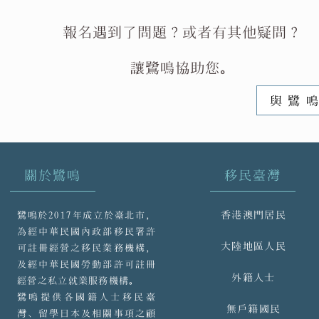
報名遇到了問題
？或者
有其他疑問？
讓鷺鳴協助您。
與鷺
關於鷺鳴
移民臺灣
香港澳門居民
鷺鳴於2017年成立於臺北市，
為經中華民國內政部移民署許
大陸地區人民
可註冊經營之移民業務機構，
及經中華民國勞動部許可註冊
外籍人士
經營之私立就業服務機構。
鷺鳴提供各國籍人士移民臺
無戶籍國民
灣、留學日本及相關事項之顧