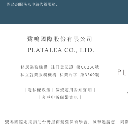
問諮詢服務及申請代辦服務。
鷺鳴國際股份有限公司
PLATALEA CO., LTD.
移民業務機構 註冊登記證 第
C0230
號​​
私立就業服務機構 私業許字 第
3369
號
｜
隱私權政策
｜
個資運用告知聲明
｜
｜客戶申訴聯繫資訊｜
鷺鳴國際定期捐助台灣黑面琵鷺保育學會，誠摯邀請您一同