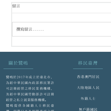
留言
撰寫留言......
各類人士來臺限制一覽表
各類人
2022.11.24
2022.10
關於鷺鳴
移民臺灣
香港澳門居民
鷺鳴於2017年成立於臺北市，
為經中華民國內政部移民署許
大陸地區人民
可註冊經營之移民業務機構，
及經中華民國勞動部許可註冊
外籍人士
經營之私立就業服務機構。
鷺鳴提供各國籍人士移民臺
無戶籍國民