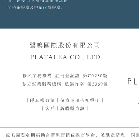
灣、留學日本及相關事項之顧
問諮詢服務及申請代辦服務。
鷺鳴國際股份有限公司
PLATALEA CO., LTD.
移民業務機構 註冊登記證 第
C0230
號​​
私立就業服務機構 私業許字 第
3369
號
｜
隱私權政策
｜
個資運用告知聲明
｜
｜客戶申訴聯繫資訊｜
鷺鳴國際定期捐助台灣黑面琵鷺保育學會，誠摯邀請您一同