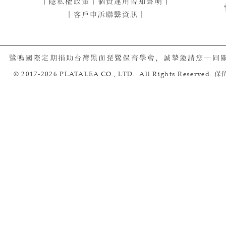
｜
隱私權政策
｜
個資運用告知聲明
｜
｜客戶申訴聯繫資訊｜
鷺鳴國際定期捐助台灣黑面琵鷺保育學會，誠摯邀請您一同
© 2017-2026 PLATALEA CO., LTD. All Rights Reserved.
保