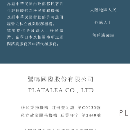
為經中華民國內政部移民署許
大陸地區人民
可註冊經營之移民業務機構，
及經中華民國勞動部許可註冊
外籍人士
經營之私立就業服務機構。
鷺鳴提供各國籍人士移民臺
無戶籍國民
灣、留學日本及相關事項之顧
問諮詢服務及申請代辦服務。
鷺鳴國際股份有限公司
PLATALEA CO., LTD.
移民業務機構 註冊登記證 第
C0230
號​​
私立就業服務機構 私業許字 第
3369
號