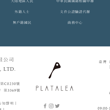
大陸地區人民
中華民國國籍相關申辦
外籍人士
文件公證驗證代辦
無戶籍國民
商務中心
限公司
臺灣
 LTD.
 第
C0230
號​​
字 第
3369
號
告知聲明
｜
09:00-
訊｜