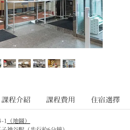
日語
分別
應日本
能簽
課外
導，
度，
在海
進。
課程介紹
課程費用
住宿選擇
-1
（地圖）
王子神谷駅（步行約6分鐘）