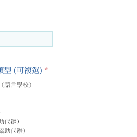
必
型 (可複選)
*
填
（語言學校）
）
助代辦）
協助代辦）