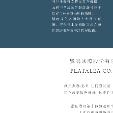
可註冊經營之移民業務機構，
及經中華民國勞動部許可註冊
經營之私立就業服務機構。
鷺鳴提供各國籍人士移民臺
灣、留學日本及相關事項之顧
問諮詢服務及申請代辦服務。
鷺鳴國際股份有
PLATALEA CO.,
移民業務機構 註冊登記證
私立就業服務機構 私業許
｜
隱私權政策
｜
個資運用
｜客戶申訴聯繫資