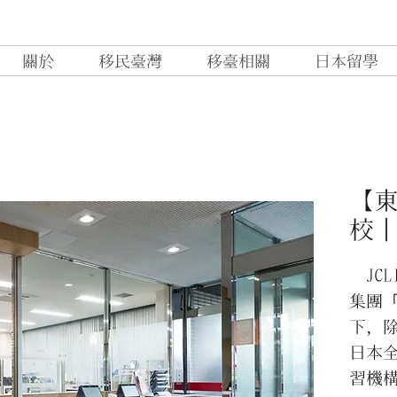
關於
移民臺灣
移臺相關
日本留學
【東
校｜
JCL
集團「明
下，
日本全
習機