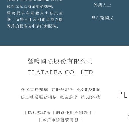
外籍人士
經營之私立就業服務機構。
鷺鳴提供各國籍人士移民臺
無戶籍國民
灣、留學日本及相關事項之顧
問諮詢服務及申請代辦服務。
鷺鳴國際股份有限公司
PLATALEA CO., LTD.
移民業務機構 註冊登記證 第
C0230
號​​
私立就業服務機構 私業許字 第
3369
號
｜
隱私權政策
｜
個資運用告知聲明
｜
｜客戶申訴聯繫資訊｜