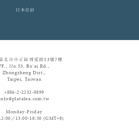
日本住宿
 臺北市中正區博愛路
53
號
7
樓
7F., No.53, Bo'ai Rd.,
Zhongzheng Dist.,
Taipei, Taiwan
+886-2-2232-0899
info@platalea.com.tw
Monday-Friday
12:00／13:00-18:30 (GMT+8)