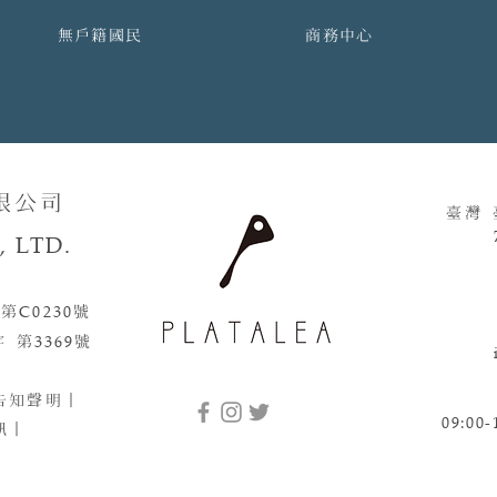
無戶籍國民
商務中心
限公司
臺灣
 LTD.
 第
C0230
號​​
字 第
3369
號
告知聲明
｜
09:00-
訊｜