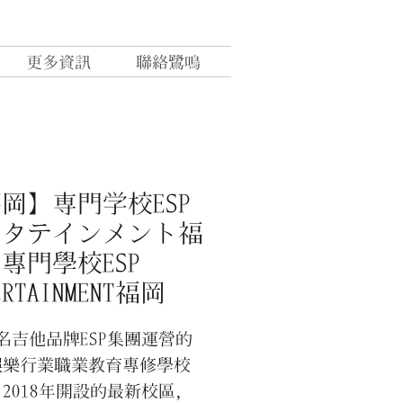
更多資訊
聯絡鷺鳴
岡】専門学校ESP
ンタテインメント福
專門學校ESP
ERTAINMENT福岡
吉他品牌ESP集團運營的
娛樂行業職業教育專修學校
2018年開設的最新校區，