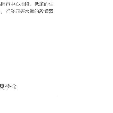
福岡市中心地段。低廉的生
出，行業同等水準的設備器
教學資源，實現最高留學性
。更靈活的課程編排，全學
享的企業資訊網，提供完善
樂學習環境，助力實現從業
。
獎學金