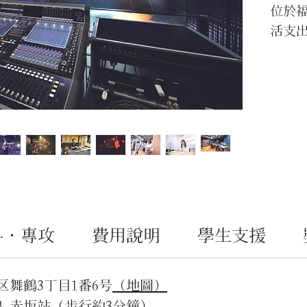
位於
活支
材和
價比
園共
的音
理想
科・專攻
費用說明
學生支援
舞鶴3丁目1番6号
（地圖）
 赤坂站（步行約3分鐘）