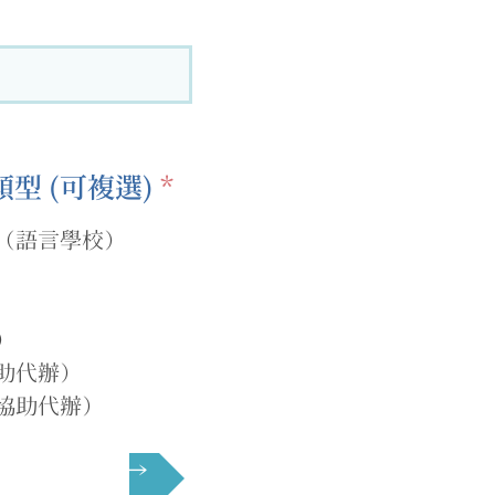
必
型 (可複選)
*
填
（語言學校）
）
助代辦）
協助代辦）
下一頁 →