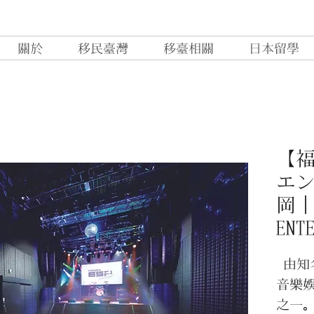
關於
移民臺灣
移臺相關
日本留學
【福
エ
岡｜
ENT
由知名
音樂
之一。