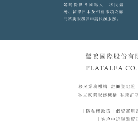
鷺鳴提供各國籍人士移民臺
灣、留學日本及相關事項之顧
問諮詢服務及申請代辦服務。
鷺鳴國際股份有
PLATALEA CO.,
移民業務機構 註冊登記證
私立就業服務機構 私業許
｜
隱私權政策
｜
個資運用
｜客戶申訴聯繫資