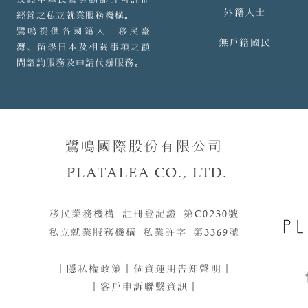
外籍人士
經營之私立就業服務機構。
鷺鳴提供各國籍人士移民臺
無戶籍國民
灣、留學日本及相關事項之顧
問諮詢服務及申請代辦服務。
鷺鳴國際股份有限公司
PLATALEA CO., LTD.
移民業務機構 註冊登記證 第
C0230
號​​
私立就業服務機構 私業許字 第
3369
號
｜
隱私權政策
｜
個資運用告知聲明
｜
｜客戶申訴聯繫資訊｜